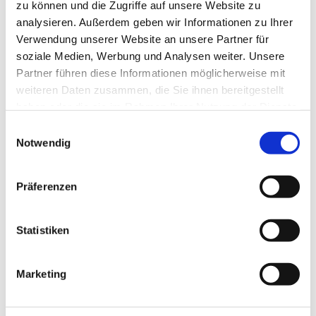
Produktdetails
zu können und die Zugriffe auf unsere Website zu
analysieren. Außerdem geben wir Informationen zu Ihrer
max. Breite: 3300 mm
Verwendung unserer Website an unsere Partner für
max. Höhe: 4000 mm
soziale Medien, Werbung und Analysen weiter. Unsere
max. Fläche: 14,10 m²
Partner führen diese Informationen möglicherweise mit
Lamellenbreite: 16 mm, 25 mm, 50 mm
weiteren Daten zusammen, die Sie ihnen bereitgestellt
Bedienung: Schnur, Schnur/Stab, Kette,
haben oder die sie im Rahmen Ihrer Nutzung der Dienste
Stab mit versteckter Schnur, Kurbel,
gesammelt haben.
Einwilligungsauswahl
Elektroantrieb
Notwendig
Führung: Optional, seitlich mit Seil
Anwendungsbereiche: Für Fenster, Türen,
Bildschirmarbeitsplätze
Präferenzen
Montage: An Wand und Decken sowie über
Klemmträger
Statistiken
Marketing
Produktbeschreibung
Die Alujaousien sind so individuell wie Ihr