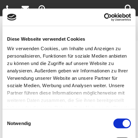
Diese Webseite verwendet Cookies
Wir verwenden Cookies, um Inhalte und Anzeigen zu
Sie sind hier:
Home
»
Über uns
»
Anfahrt
personalisieren, Funktionen für soziale Medien anbieten
zu können und die Zugriffe auf unsere Website zu
Anfahrt
analysieren. Außerdem geben wir Informationen zu Ihrer
Verwendung unserer Website an unsere Partner für
soziale Medien, Werbung und Analysen weiter. Unsere
Bitte akzeptieren Sie
die Statistik und Marketing Cookies
, damit
Sie die Karte von Google Maps sehen können.
Partner führen diese Informationen möglicherweise mit
weiteren Daten zusammen, die Sie ihnen bereitgestellt
Kontaktieren Sie uns
haben oder die sie im Rahmen Ihrer Nutzung der Dienste
gesammelt haben.
Einwilligungsauswahl
Notwendig
Adresse: