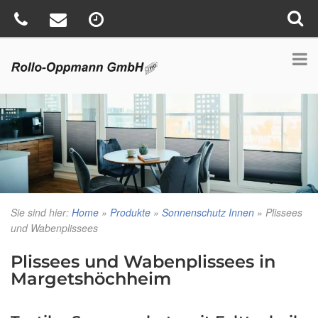
Sie sind hier:
Home
»
Produkte
»
Sonnenschutz Innen
»
Plissees
und Wabenplissees
Plissees und Wabenplissees in
Margetshöchheim