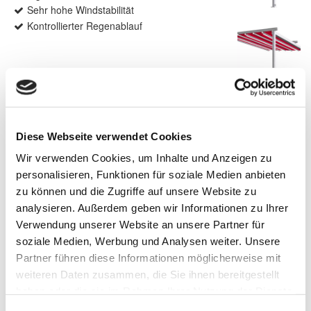
Sehr hohe Windstabilität
Kontrollierter Regenablauf
Produktdetails
max. Breite: 6.000 mm
Diese Webseite verwendet Cookies
max. Ausfall: 6.000 mm
max. Fläche: 36 m²
Wir verwenden Cookies, um Inhalte und Anzeigen zu
Antrieb: Motor
personalisieren, Funktionen für soziale Medien anbieten
Farbe: Pulverbeschichtet gem. WAREMA
zu können und die Zugriffe auf unsere Website zu
Farbwelt
analysieren. Außerdem geben wir Informationen zu Ihrer
Markisentuch: Soltis W96
Verwendung unserer Website an unsere Partner für
Montage: Wandmontage
soziale Medien, Werbung und Analysen weiter. Unsere
Partner führen diese Informationen möglicherweise mit
weiteren Daten zusammen, die Sie ihnen bereitgestellt
haben oder die sie im Rahmen Ihrer Nutzung der Dienste
Produktbeschreibung
gesammelt haben.