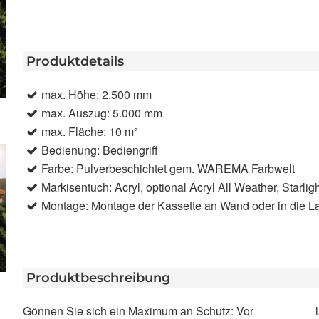
Produktdetails
max. Höhe: 2.500 mm
max. Auszug: 5.000 mm
max. Fläche: 10 m²
Bedienung: Bediengriff
Farbe: Pulverbeschichtet gem. WAREMA Farbwelt
Markisentuch: Acryl, optional Acryl All Weather, Starligh
Montage: Montage der Kassette an Wand oder in die L
Produktbeschreibung
Gönnen Sie sich ein Maximum an Schutz: Vor
lauen Sommerlüftchen. Unsere Seiten-Markise ist mit