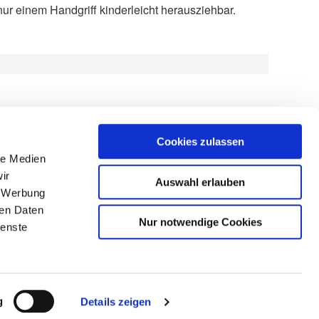
nur einem Handgriff kinderleicht herausziehbar.
Cookies zulassen
le Medien
H-VDA
ir
Auswahl erlauben
, Werbung
ren Daten
Nur notwendige Cookies
ienste
Impressum
Datenschutz
Sitemap
eim
g
Details zeigen