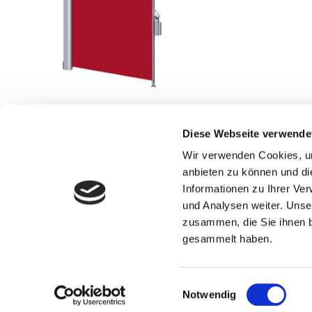
Diese Webseite verwende
Beitragsnavigation
Wir verwenden Cookies, um
Sonnensegel Summerday
anbieten zu können und di
Informationen zu Ihrer Ve
und Analysen weiter. Unse
zusammen, die Sie ihnen b
gesammelt haben.
Ro
Einwilligungsauswahl
Notwendig