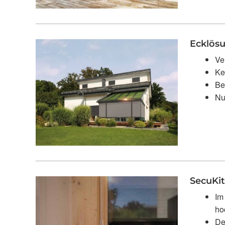
Ecklösu
Ve
Ke
Be
Nu
SecuKit
Im
ho
De