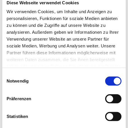
Diese Webseite verwendet Cookies
Wir verwenden Cookies, um Inhalte und Anzeigen zu
personalisieren, Funktionen für soziale Medien anbieten
zu können und die Zugriffe auf unsere Website zu
analysieren. Außerdem geben wir Informationen zu Ihrer
Verwendung unserer Website an unsere Partner für
soziale Medien, Werbung und Analysen weiter. Unsere
Partner führen diese Informationen möglicherweise mit
weiteren Daten zusammen, die Sie ihnen bereitgestellt
Abdunkelungslamellen
haben oder die sie im Rahmen Ihrer Nutzung der Dienste
Perfekter Lamellenschluss dank der speziellen
gesammelt haben.
Einwilligungsauswahl
Lamellengeometrie – wenn es besonders dunkel sein soll
Notwendig
Zetra Lamelle 80 Z - Gerades Lamellendesign mit
verbesserter Abdunkelung (passt optisch perfekt zum
Präferenzen
neuen A 37 Rollladen-Profil in glatter Ausführung)
Lamellenbreiten: 80 (Zetra), 73 und 90/93 mm
Schienengeführt, seilgeführt
Statistiken