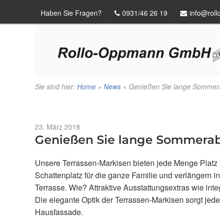
Haben Sie Fragen?
0931/46 26 19
info@rol
Sie sind hier:
Home
»
News
»
Genießen Sie lange Sommerab
Veröffentlicht
23. März 2018
am
Genießen Sie lange Sommerabe
Unsere Terrassen-Markisen bieten jede Menge Platz fü
Schattenplatz für die ganze Familie und verlängern i
Terrasse. Wie? Attraktive Ausstattungsextras wie int
Die elegante Optik der Terrassen-Markisen sorgt jede
Hausfassade.