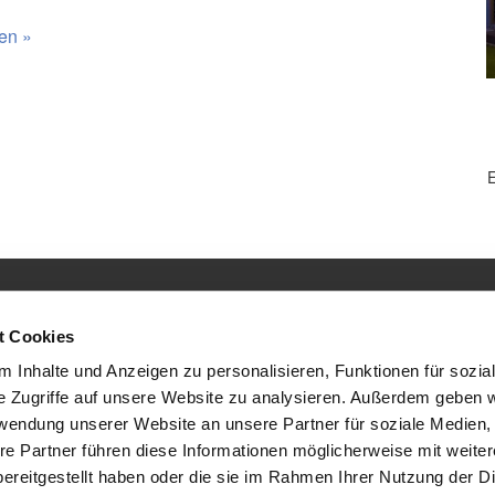
en »
N
E
B
t Cookies
llo Oppmann GmbH
Thoma-Rieder-Str. 7
97276 Margetshöchh
 Inhalte und Anzeigen zu personalisieren, Funktionen für sozia
e Zugriffe auf unsere Website zu analysieren. Außerdem geben w
rwendung unserer Website an unsere Partner für soziale Medien
re Partner führen diese Informationen möglicherweise mit weite
ereitgestellt haben oder die sie im Rahmen Ihrer Nutzung der D