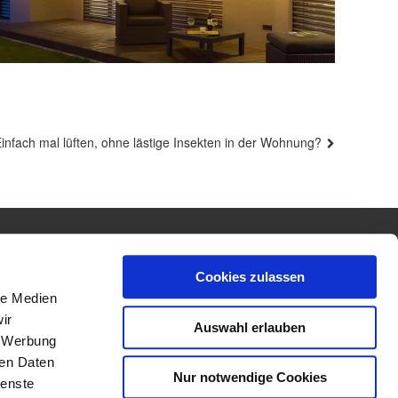
ächster
infach mal lüften, ohne lästige Insekten in der Wohnung?
eitrag
Impressum
Datenschutz
Sitemap
eim
Cookies zulassen
le Medien
ir
Auswahl erlauben
, Werbung
ren Daten
Nur notwendige Cookies
ienste