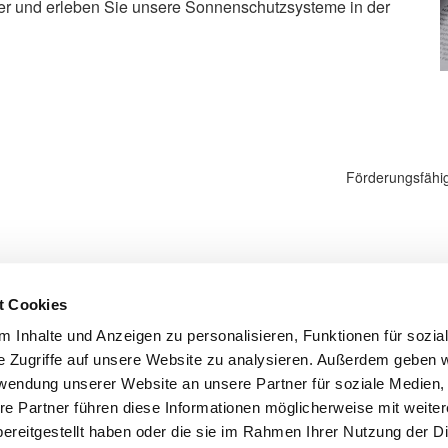
r und erleben Sie unsere Sonnenschutzsysteme in der
Nächster
Förderungsfähig
Beitrag
t Cookies
 Inhalte und Anzeigen zu personalisieren, Funktionen für sozia
llo Oppmann GmbH
Thoma-Rieder-Str. 7
97276 Margetshöchh
e Zugriffe auf unsere Website zu analysieren. Außerdem geben w
rwendung unserer Website an unsere Partner für soziale Medien
re Partner führen diese Informationen möglicherweise mit weite
ereitgestellt haben oder die sie im Rahmen Ihrer Nutzung der D