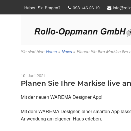
Haben Sie Fragen?
0931/46 26 19
info@rol
Sie sind hier:
Home
»
News
»
Planen Sie Ihre Markise live 
Veröffentlicht
10. Juni 2021
am
Planen Sie Ihre Markise live an
Mit der neuen WAREMA Designer App!
Mit dem WAREMA Designer, einer smarten App lassen
Anwendung am eigenen Haus erleben.