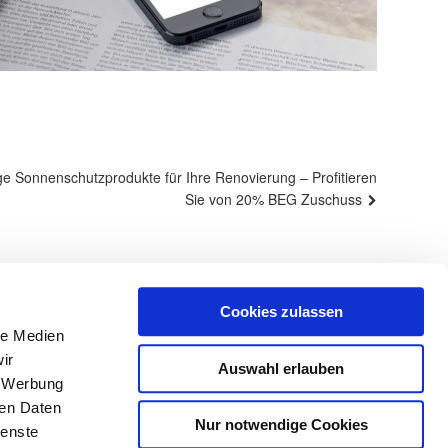
e Sonnenschutzprodukte für Ihre Renovierung – Profitieren
Sie von 20% BEG Zuschuss
Cookies zulassen
Impressum
Datenschutz
Sitemap
le Medien
eim
ir
Auswahl erlauben
, Werbung
ren Daten
Nur notwendige Cookies
ienste