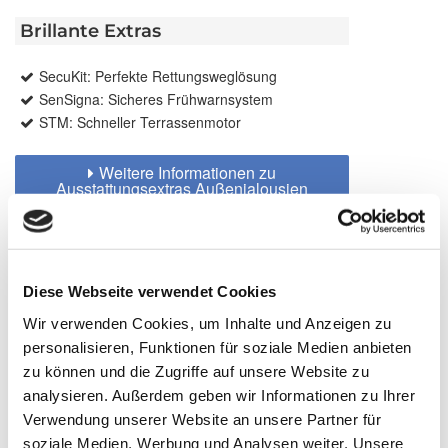
Brillante Extras
SecuKit: Perfekte Rettungsweglösung
SenSigna: Sicheres Frühwarnsystem
STM: Schneller Terrassenmotor
Weitere Informationen zu
Ausstattungsextras Außenjalousien
Weitere Informationen zu
Lamellengeometrien
Diese Webseite verwendet Cookies
Farben
Wir verwenden Cookies, um Inhalte und Anzeigen zu
personalisieren, Funktionen für soziale Medien anbieten
zu können und die Zugriffe auf unsere Website zu
Weitere Informationen
analysieren. Außerdem geben wir Informationen zu Ihrer
Verwendung unserer Website an unsere Partner für
Das könnte Sie auch interessieren
soziale Medien, Werbung und Analysen weiter. Unsere