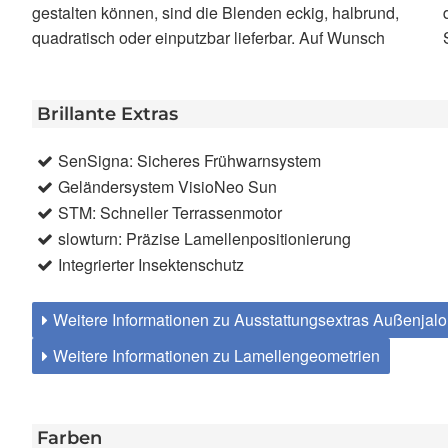
gestalten können, sind die Blenden eckig, halbrund,
den nachträglichen Einbau. Leitungsverlegung und
quadratisch oder einputzbar lieferbar. Auf Wunsch
Brillante Extras
SenSigna: Sicheres Frühwarnsystem
Geländersystem VisioNeo Sun
STM: Schneller Terrassenmotor
slowturn: Präzise Lamellenpositionierung
Integrierter Insektenschutz
Weitere Informationen zu Ausstattungsextras Außenjal
Weitere Informationen zu Lamellengeometrien
Farben