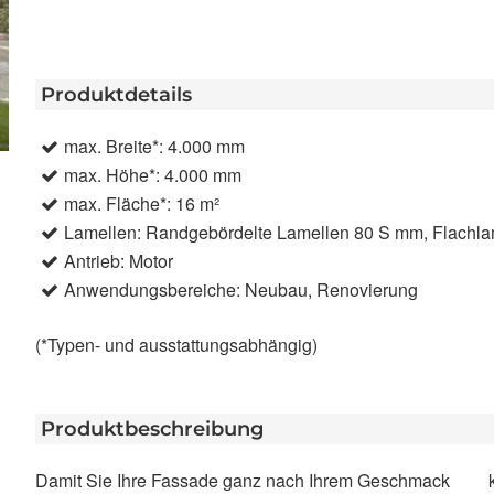
Produktdetails
max. Breite*: 4.000 mm
max. Höhe*: 4.000 mm
max. Fläche*: 16 m²
Lamellen: Randgebördelte Lamellen 80 S mm, Flachl
Antrieb: Motor
Anwendungsbereiche: Neubau, Renovierung
(*Typen- und ausstattungsabhängig)
Produktbeschreibung
Damit Sie Ihre Fassade ganz nach Ihrem Geschmack
kann ein Solar-Antrieb gewählt werden – speziell für